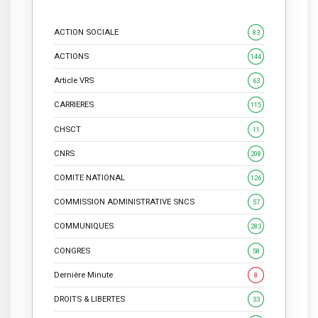
ACTION SOCIALE
83
ACTIONS
144
Article VRS
63
CARRIERES
115
CHSCT
11
CNRS
208
COMITE NATIONAL
126
COMMISSION ADMINISTRATIVE SNCS
57
COMMUNIQUES
283
CONGRES
58
Dernière Minute
8
DROITS & LIBERTES
33