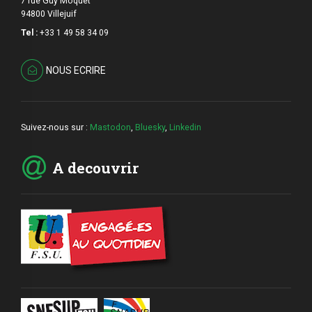
7 rue Guy Môquet
94800 Villejuif
Tel :
+33 1 49 58 34 09
NOUS ECRIRE
Suivez-nous sur :
Mastodon
,
Bluesky
,
Linkedin
A decouvrir