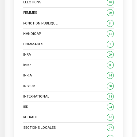
ELECTIONS
98
FEMMES
30
FONCTION PUBLIQUE
61
HANDICAP
13
HOMMAGES
7
INRA
29
Inrae
0
INRIA
64
INSERM
50
INTERNATIONAL
13
IRD
74
RETRAITE
66
SECTIONS LOCALES
77