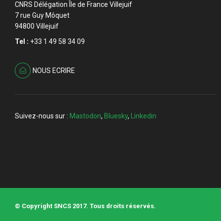
CNRS Délégation Île de France Villejuif
7 rue Guy Môquet
94800 Villejuif
Tel :
+33 1 49 58 34 09
NOUS ECRIRE
Suivez-nous sur :
Mastodon
,
Bluesky
,
Linkedin
© Copyright SNCS 2017. Tous droits réservés.