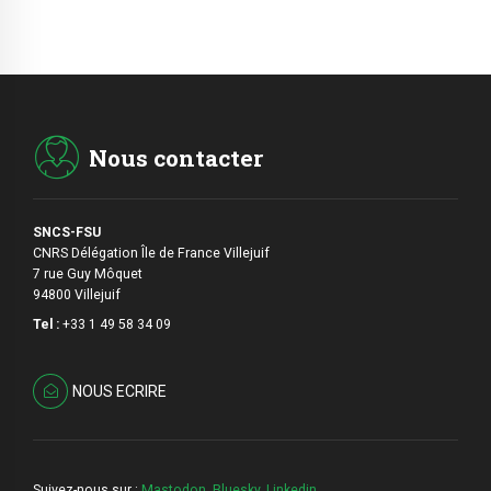
Nous contacter
SNCS-FSU
CNRS Délégation Île de France Villejuif
7 rue Guy Môquet
94800 Villejuif
Tel :
+33 1 49 58 34 09
NOUS ECRIRE
Suivez-nous sur :
Mastodon
,
Bluesky
,
Linkedin