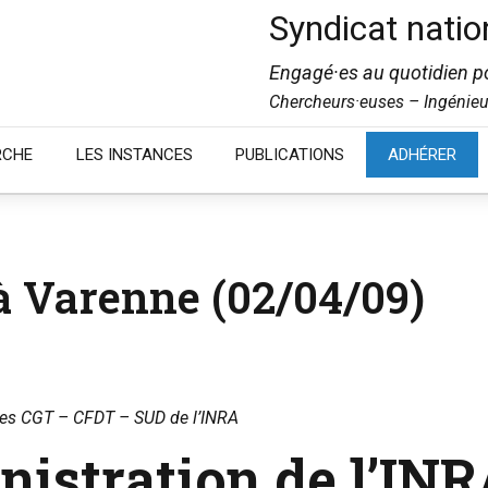
Syndicat natio
Engagé·es au quotidien po
Chercheurs·euses – Ingénieu
RCHE
LES INSTANCES
PUBLICATIONS
ADHÉRER
 à Varenne (02/04/09)
es CGT – CFDT – SUD de l’INRA
istration de l’INRA 