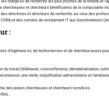
 les chargé·es de recherche les plus proches de la retraite et l’aj
e chercheuses et chercheurs bénéficiaires de la composante ind
 des directrices et directeurs de recherche sur ceux des profess
GRA et des comités de recrutement IT aux discriminations (dont
r :
aires d’ingénieur·es, de technicien·nes et de chercheur·euses pou
du travail (télétravail, visioconférence, dématérialisation, outil
 déconnexion, une réelle simplification administrative et l’amélio
he des jeunes chercheuses et chercheurs recruté·es ;
flits ;