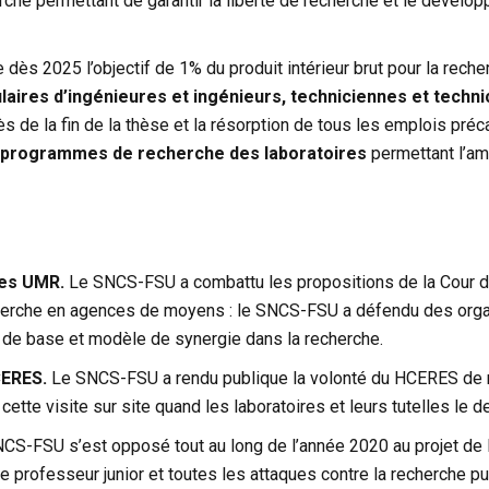
che permettant de garantir la liberté de recherche et le dével
 dès 2025 l’objectif de 1% du produit intérieur brut pour la reche
tulaires d’ingénieures et ingénieurs, techniciennes et tech
 de la fin de la thèse et la résorption de tous les emplois préca
s programmes de recherche des laboratoires
permettant l’am
des UMR.
Le SNCS-FSU a combattu les propositions de la Cour d
herche en agences de moyens : le SNCS-FSU a défendu des org
e base et modèle de synergie dans la recherche.
CERES.
Le SNCS-FSU a rendu publique la volonté du HCERES de mett
cette visite sur site quand les laboratoires et leurs tutelles le 
CS-FSU s’est opposé tout au long de l’année 2020 au projet de
e professeur junior et toutes les attaques contre la recherche p