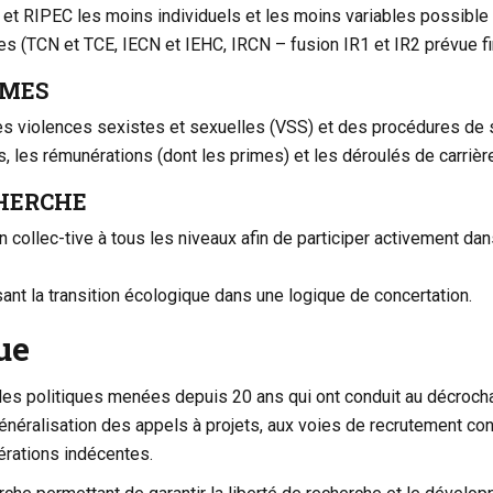
et RIPEC les moins individuels et les moins variables possible 
des (TCN et TCE, IECN et IEHC, IRCN – fusion IR1 et IR2 prévue
MMES
t·es violences sexistes et sexuelles (VSS) et des procédures de 
ts, les rémunérations (dont les primes) et les déroulés de carri
CHERCHE
 collec-tive à tous les niveaux afin de participer activement dans
ant la transition écologique dans une logique de concertation.
ue
les politiques menées depuis 20 ans qui ont conduit au décroch
a généralisation des appels à projets, aux voies de recrutement co
érations indécentes.