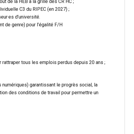
out de la HEB à la grille des CR HC ;
ividuelle C3 du RIPEC (en 2027) ;
eur·es d’université.
 de genre) pour l’égalité F/H
r rattraper tous les emplois perdus depuis 20 ans ;
s numériques) garantissant le progrès social, la
ration des conditions de travail pour permettre un