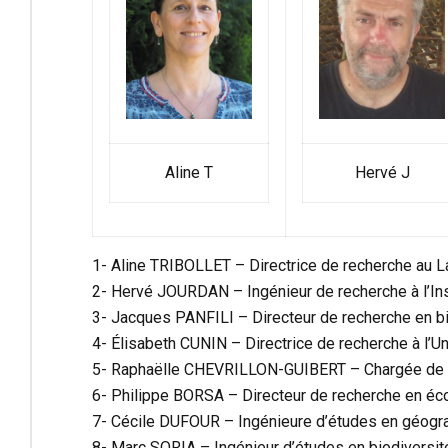
Aline T
Hervé J
1-
Aline TRIBOLLET
– Directrice de recherche au L
2-
Hervé JOURDAN
– Ingénieur de recherche à l’In
3- Jacques PANFILI – Directeur de recherche en bio
4-
Élisabeth CUNIN
– Directrice de recherche à l’U
5-
Raphaëlle CHEVRILLON-GUIBERT
– Chargée de r
6-
Philippe BORSA
– Directeur de recherche en éco
7- Cécile DUFOUR – Ingénieure d’études en géogra
8-
Marc SORIA
– Ingénieur d’études en biodiversité