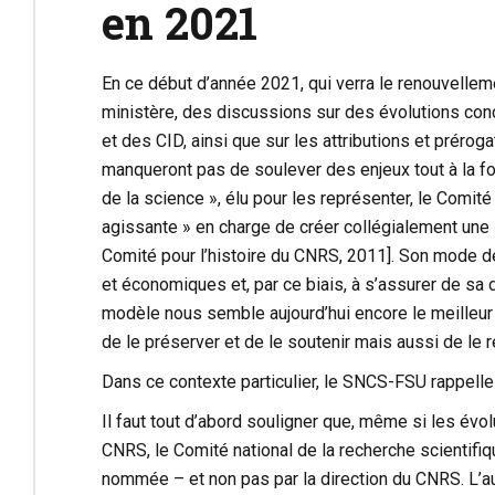
en 2021
En ce début d’année 2021, qui verra le renouvelle
ministère, des discussions sur des évolutions conc
et des CID, ainsi que sur les attributions et préro
manqueront pas de soulever des enjeux tout à la fo
de la science », élu pour les représenter, le Comite
agissante » en charge de créer collégialement une 
Comité pour l’histoire du CNRS, 2011]. Son mode de f
et économiques et, par ce biais, à s’assurer de sa
modèle nous semble aujourd’hui encore le meilleur m
de le préserver et de le soutenir mais aussi de le r
Dans ce contexte particulier, le SNCS-FSU rappell
Il faut tout d’abord souligner que, même si les évo
CNRS, le Comité national de la recherche scientifi
nommée – et non pas par la direction du CNRS. L’aut