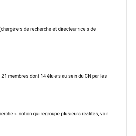
hargé·e·s de recherche et directeur·rice·s de
:
21 membres dont 14 élu·e·s au sein du CN par les
che », notion qui regroupe plusieurs réalités, voir