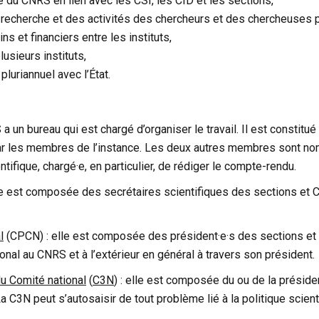
e du CNRS en lien avec les CSI, les CID et les sections,
la recherche et des activités des chercheurs et des chercheuses 
ns et financiers entre les instituts,
usieurs instituts,
pluriannuel avec l’État.
a un bureau qui est chargé d’organiser le travail. Il est constitu
 par les membres de l’instance. Les deux autres membres sont no
tifique, chargé·e, en particulier, de rédiger le compte-rendu.
le est composée des secrétaires scientifiques des sections et C
l
(CPCN) : elle est composée des président·e·s des sections et C
al au CNRS et à l’extérieur en général à travers son président.
 Comité national
(
C3N
) : elle est composée du ou de la préside
C3N peut s’autosaisir de tout problème lié à la politique scienti