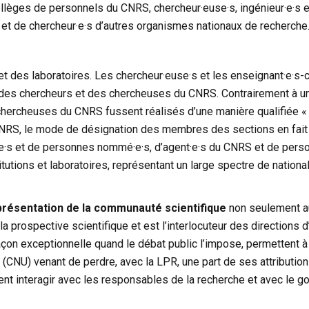
ollèges de personnels du CNRS, chercheur·euse·s, ingénieur·e·s e
s et de chercheur·e·s d’autres organismes nationaux de recherche
t des laboratoires. Les chercheur·euse·s et les enseignant·e·s-
 des chercheurs et des chercheuses du CNRS. Contrairement à une
chercheuses du CNRS fussent réalisés d’une manière qualifiée « d
du CNRS, le mode de désignation des membres des sections en fait 
lu·e·s et de personnes nommé·e·s, d’agent·e·s du CNRS et de person
itutions et laboratoires, représentant un large spectre de nation
résentation de la communauté scientifique
non seulement au
a prospective scientifique et est l’interlocuteur des directions d’i
açon exceptionnelle quand le débat public l’impose, permettent a
 (CNU) venant de perdre, avec la LPR, une part de ses attributions,
ent interagir avec les responsables de la recherche et avec le g