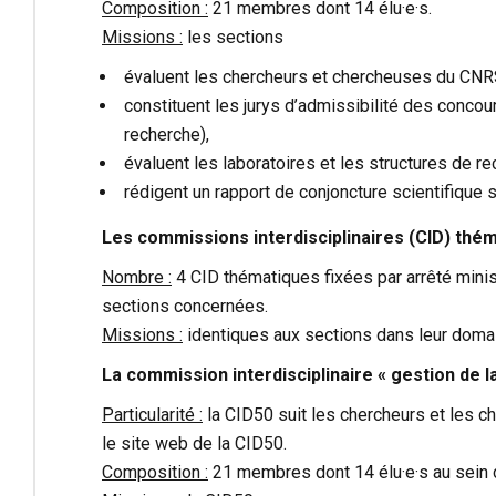
Composition :
21 membres dont 14 élu·e·s.
Missions :
les sections
évaluent les chercheurs et chercheuses du CNRS
constituent les jurys d’admissibilité des conc
recherche),
évaluent les laboratoires et les structures de r
rédigent un rapport de conjoncture scientifique 
Les commissions interdisciplinaires (CID) thé
Nombre :
4 CID thématiques fixées par arrêté mini
sections concernées.
Missions :
identiques aux sections dans leur domain
La commission interdisciplinaire « gestion de l
Particularité :
la CID50 suit les chercheurs et les che
le site web de la
CID50
.
Composition :
21 membres dont 14 élu·e·s au sein d