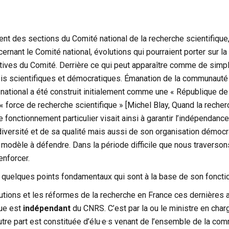
ment des sections du Comité national de la recherche scientifiqu
ernant le Comité national, évolutions qui pourraient porter sur
gatives du Comité. Derrière ce qui peut apparaître comme de sim
is scientifiques et démocratiques. Émanation de la communauté 
́ national a été construit initialement comme une « République de
« force de recherche scientifique » [Michel Blay, Quand la recherc
onctionnement particulier visait ainsi à garantir l’indépendance 
 diversité et de sa qualité mais aussi de son organisation démo
odèle à défendre. Dans la période difficile que nous traversons
enforcer.
e quelques points fondamentaux qui sont à la base de son fonct
lutions et les réformes de la recherche en France ces dernières a
que est
indépendant
du CNRS. C’est par la ou le ministre en cha
re part est constituée d’élu·e·s venant de l’ensemble de la comm