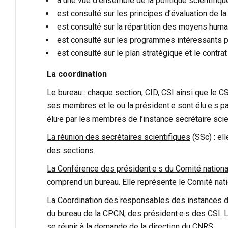
a une vue d’ensemble de la politique scientifiqu
est consulté sur les principes d’évaluation de 
est consulté sur la répartition des moyens humai
est consulté sur les programmes intéressants pl
est consulté sur le plan stratégique et le contrat 
La coordination
Le bureau :
chaque section, CID, CSI ainsi que le CS 
ses membres et le ou la président·e sont élu·e·s
élu·e par les membres de l’instance secrétaire scien
La réunion des secrétaires scientifiques
(SSc) : el
des sections.
La Conférence des président·e·s du Comité nationa
comprend un bureau. Elle représente le Comité nation
La Coordination des responsables des instances du
du bureau de la CPCN, des président·e·s des CSI. La 
se réunir à la demande de la direction du CNRS.