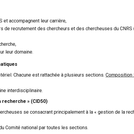
 et accompagnent leur carrière,
ours de recrutement des chercheurs et des chercheuses du CNRS (c
echerche,
sur leur domaine.
matiques
stériel. Chacune est rattachée à plusieurs sections.
Composition 
e interdisciplinaire.
a recherche » (CID50)
rcheuses se consacrant principalement à la « gestion de la recher
u Comité national par toutes les sections.