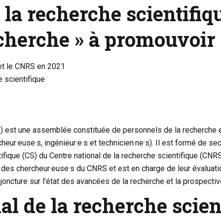
 la recherche scientifiq
echerche » à promouvoir
 et le CNRS en 2021
e scientifique
 est une assemblée constituée de personnels de la recherche et 
heur·euse·s, ingénieur·e·s et technicien·ne·s). Il est formé de 
ntifique (CS) du Centre national de la recherche scientifique (CNR
s des chercheur·euse·s du CNRS et est en charge de leur évaluati
oncture sur l’état des avancées de la recherche et la prospectiv
nal de la recherche scie