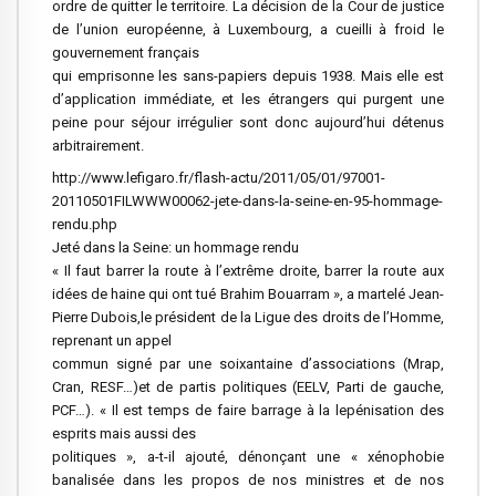
ordre de quitter le territoire. La décision de la Cour de justice
de l’union européenne, à Luxembourg, a cueilli à froid le
gouvernement français
qui emprisonne les sans-papiers depuis 1938. Mais elle est
d’application immédiate, et les étrangers qui purgent une
peine pour séjour irrégulier sont donc aujourd’hui détenus
arbitrairement.
http://www.lefigaro.fr/flash-actu/2011/05/01/97001-
20110501FILWWW00062-jete-dans-la-seine-en-95-hommage-
rendu.php
Jeté dans la Seine: un hommage rendu
« Il faut barrer la route à l’extrême droite, barrer la route aux
idées de haine qui ont tué Brahim Bouarram », a martelé Jean-
Pierre Dubois,le président de la Ligue des droits de l’Homme,
reprenant un appel
commun signé par une soixantaine d’associations (Mrap,
Cran, RESF…)et de partis politiques (EELV, Parti de gauche,
PCF…). « Il est temps de faire barrage à la lepénisation des
esprits mais aussi des
politiques », a-t-il ajouté, dénonçant une « xénophobie
banalisée dans les propos de nos ministres et de nos