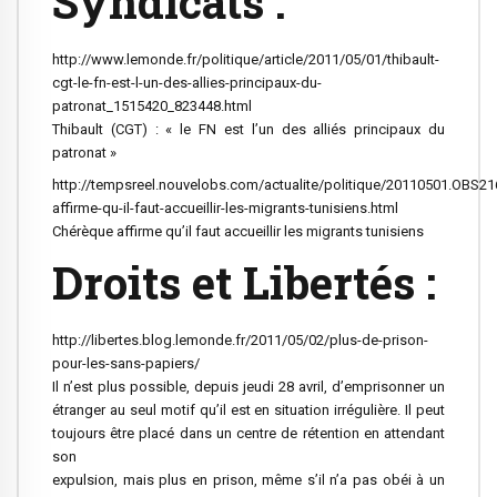
Syndicats :
http://www.lemonde.fr/politique/article/2011/05/01/thibault-
cgt-le-fn-est-l-un-des-allies-principaux-du-
patronat_1515420_823448.html
Thibault (CGT) : « le FN est l’un des alliés principaux du
patronat »
http://tempsreel.nouvelobs.com/actualite/politique/20110501.OBS2
affirme-qu-il-faut-accueillir-les-migrants-tunisiens.html
Chérèque affirme qu’il faut accueillir les migrants tunisiens
Droits et Libertés :
http://libertes.blog.lemonde.fr/2011/05/02/plus-de-prison-
pour-les-sans-papiers/
Il n’est plus possible, depuis jeudi 28 avril, d’emprisonner un
étranger au seul motif qu’il est en situation irrégulière. Il peut
toujours être placé dans un centre de rétention en attendant
son
expulsion, mais plus en prison, même s’il n’a pas obéi à un