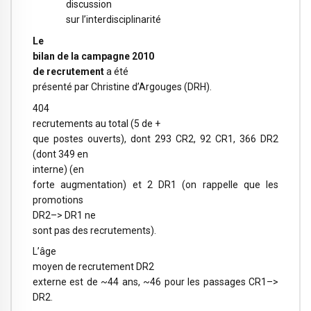
discussion
sur l’interdisciplinarité
Le
bilan de la campagne 2010
de recrutement
a été
présenté par Christine d’Argouges (DRH).
404
recrutements au total (5 de +
que postes ouverts), dont 293 CR2, 92 CR1, 366 DR2
(dont 349 en
interne) (en
forte augmentation) et 2 DR1 (on rappelle que les
promotions
DR2–> DR1 ne
sont pas des recrutements).
L’âge
moyen de recrutement DR2
externe est de ~44 ans, ~46 pour les passages CR1–>
DR2.