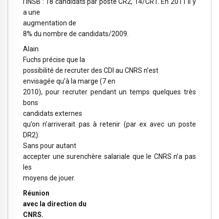
l’INSB : 18 candidats par poste CR2, 14/CR1. En 2011 il y
a une
augmentation de
8% du nombre de candidats/2009.
Alain
Fuchs précise que la
possibilité de recruter des CDI au CNRS n’est
envisagée qu’à la marge (7 en
2010), pour recruter pendant un temps quelques très
bons
candidats externes
qu’on n’arriverait pas à retenir (par ex avec un poste
DR2).
Sans pour autant
accepter une surenchère salariale que le CNRS n’a pas
les
moyens de jouer.
Réunion
avec la direction du
CNRS.